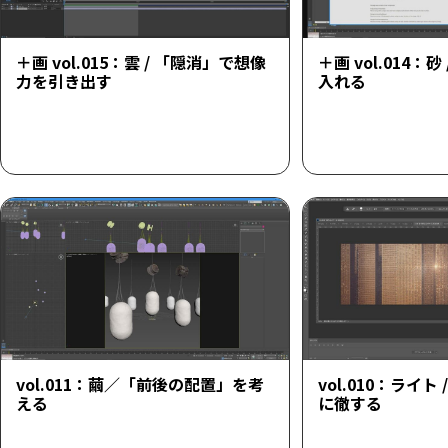
＋画 vol.015：雲 / 「隠消」で想像
＋画 vol.014：
力を引き出す
入れる
vol.011：繭／「前後の配置」を考
vol.010：ライト
える
に徹する