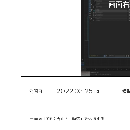
画面右
2022.03.25
公開日
視
FRI
＋画 vol.016：雪山 / 「動感」を体得する