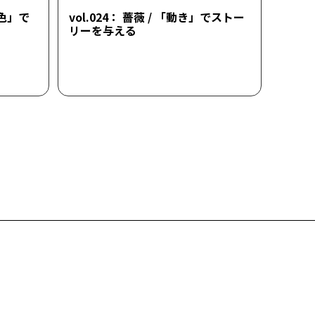
「色」で
vol.024： 薔薇 / 「動き」でストー
リーを与える