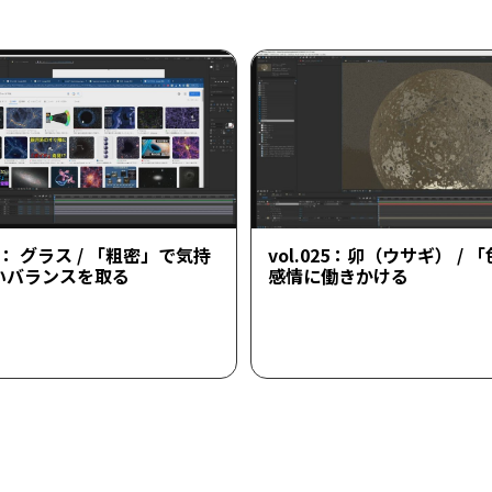
26： グラス / 「粗密」で気持
vol.025：卯（ウサギ） / 
いバランスを取る
感情に働きかける