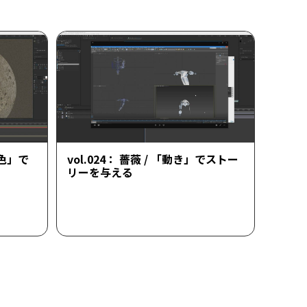
「色」で
vol.024： 薔薇 / 「動き」でストー
リーを与える