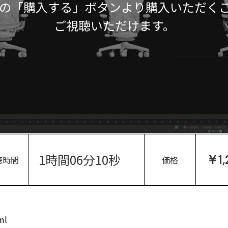
の「購入する」ボタンより購入いただく
ご視聴いただけます。
1時間06分10秒
￥1,
聴時間
価格
ml