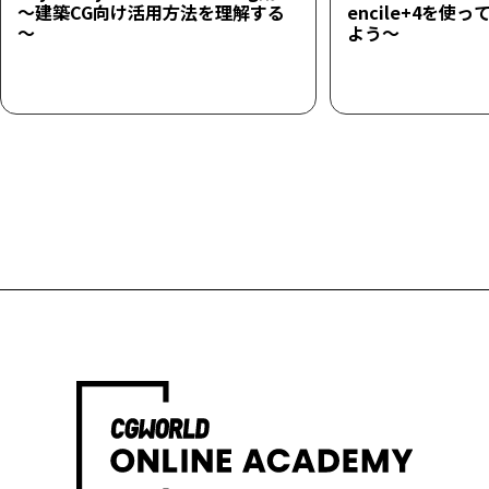
～建築CG向け活用方法を理解する
encile+4を使
～
よう～