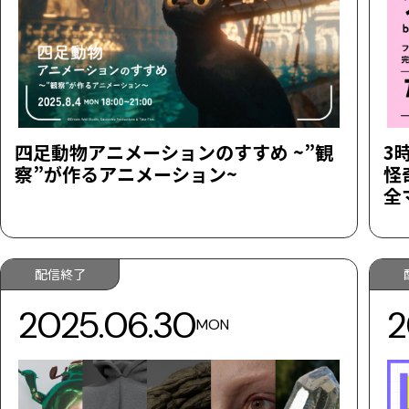
四足動物アニメーションのすすめ ~”観
3
察”が作るアニメーション~
怪
全
配信終了
2025.06.30
2
MON