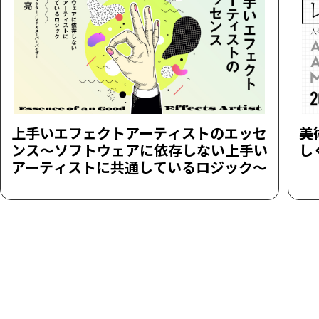
上手いエフェクトアーティストのエッセ
美
ンス～ソフトウェアに依存しない上手い
し
アーティストに共通しているロジック～