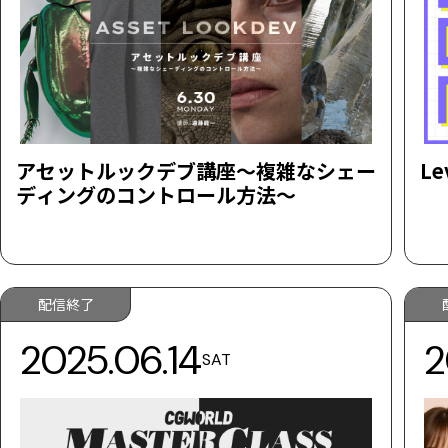
アセットルックデブ講座～複雑なシェー
Le
ディングのコントロール方法～
配信終了
2025.06.14
2
SAT