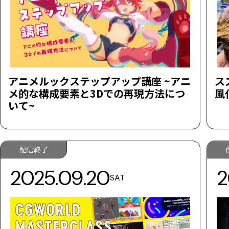
アニメルックステップアップ講座 ~アニ
ス
メ的な構成要素と3Dでの再現方法につ
風
いて~
配信終了
2025.09.20
2
SAT