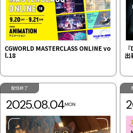
CGWORLD MASTERCLASS ONLINE vo
『D
l.18
出
配信終了
2025.08.04
2
MON