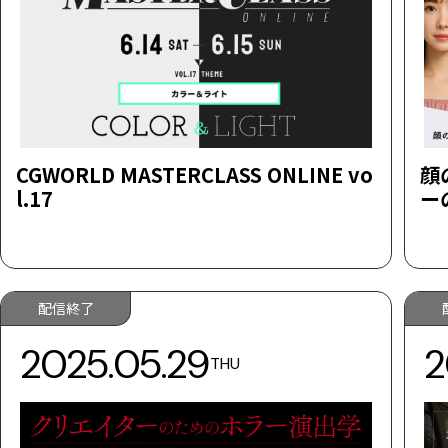
CGWORLD MASTERCLASS ONLINE vo
顔
l.17
ー
配信終了
2025.05.29
2
THU