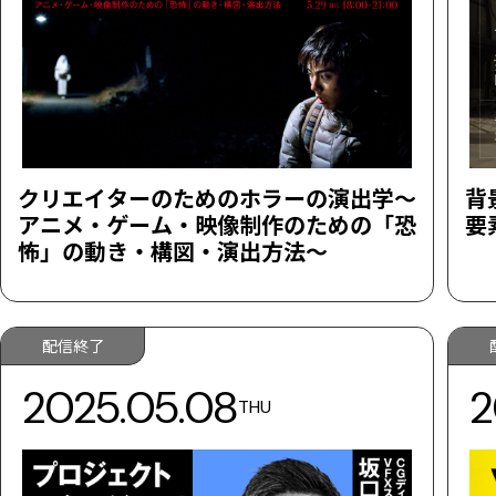
クリエイターのためのホラーの演出学～
背
アニメ・ゲーム・映像制作のための「恐
要
怖」の動き・構図・演出方法～
配信終了
2025.05.08
2
THU