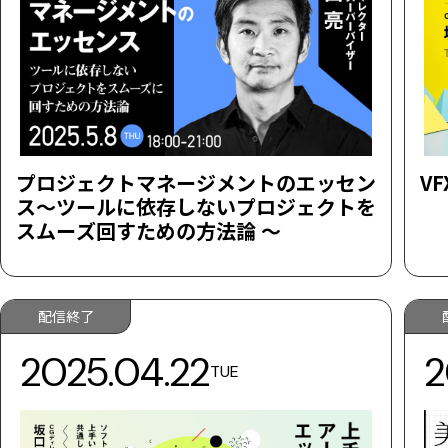
プロジェクトマネージメントのエッセン
V
ス～ツールに依存しないプロジェクトを
スムーズ回すための方法論 ～
配信終了
2025.04.22
2
TUE