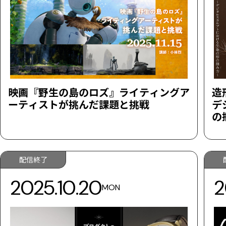
映画『野生の島のロズ』ライティングア
造
ーティストが挑んだ課題と挑戦
デ
の
配信終了
2025.10.20
2
MON