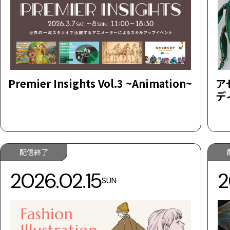
Premier Insights Vol.3 ~Animation~
ア
デ
配信終了
2026.02.15
2
SUN