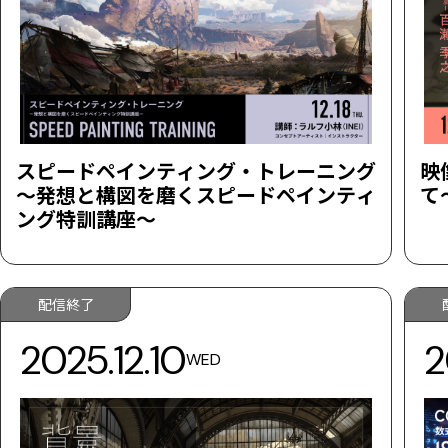
スピードペインティング・トレーニング
映
～発想と構図を磨くスピードペインティ
て
ング特訓講座～
配信終了
2025.12.10
2
WED