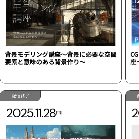
背景モデリング講座～背景に必要な空間
C
要素と意味のある背景作り～
座
配信終了
2025.11.28
2
FRI