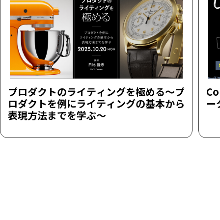
プロダクトのライティングを極める～プ
Co
ロダクトを例にライティングの基本から
ー
表現方法までを学ぶ～