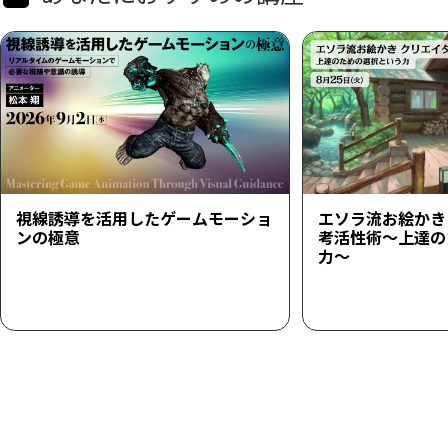
視線誘導を活用したゲームモーショ
エソラ流お絵かき
ンの極意
考活性術～上達の
力～