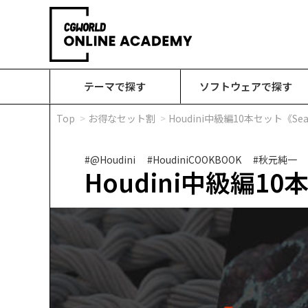
テーマで探す
ソフトウェアで探す
Top
お得なセット割
Houdini中級編10本セット《Sea
#@Houdini
#HoudiniCOOKBOOK
#秋元純一
Houdini中級編10