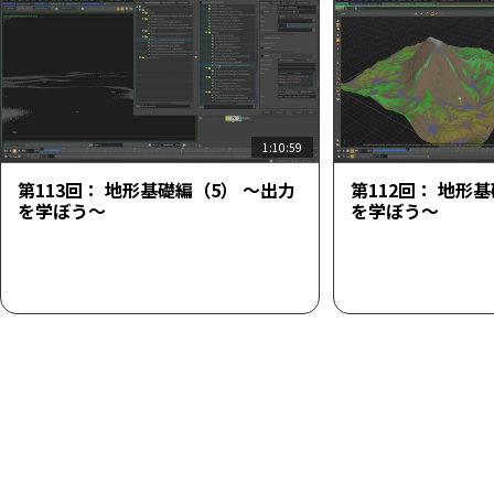
1:10:59
第113回： 地形基礎編（5） ～出力
第112回： 地形
を学ぼう～
を学ぼう～