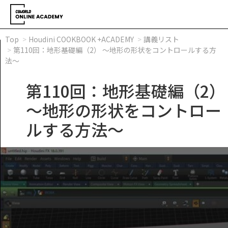
Top
Houdini COOKBOOK +ACADEMY
講義リスト
第110回：地形基礎編（2） ～地形の形状をコントロールする方
法～
第110回：地形基礎編（2）
～地形の形状をコントロー
ルする方法～