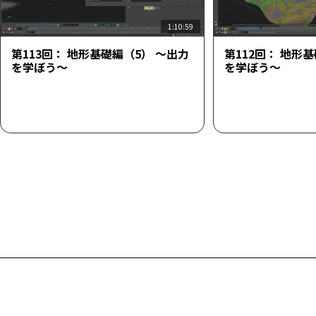
1:10:59
第113回： 地形基礎編（5） ～出力
第112回： 地形
を学ぼう～
を学ぼう～