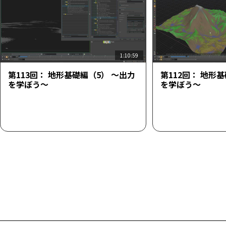
1:10:59
第113回： 地形基礎編（5） ～出力
第112回： 地形
を学ぼう～
を学ぼう～