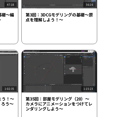
47:18
56:16
基礎～編
第3回：3DCGモデリングの基礎～原
～
点を理解しよう！～
1:02:35
1:15:23
よう！～
第35回：部屋モデリング（20）～
くろう～
カメラにアニメーションをつけてレ
ンダリングしよう～