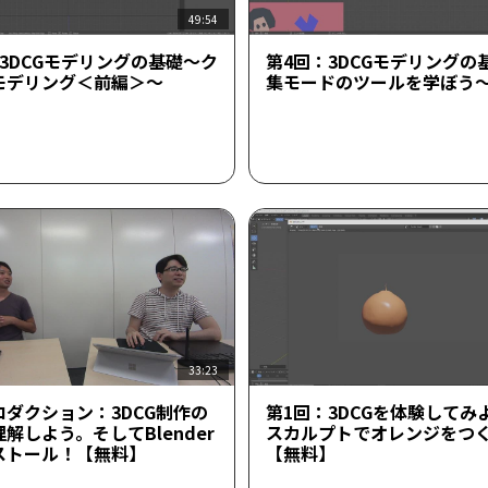
49:54
3DCGモデリングの基礎～ク
第4回：3DCGモデリングの
モデリング＜前編＞～
集モードのツールを学ぼう
33:23
ロダクション：3DCG制作の
第1回：3DCGを体験してみ
解しよう。そしてBlender
スカルプトでオレンジをつ
ストール！【無料】
【無料】