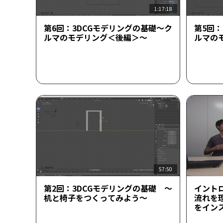
1:17:18
第6回：3DCGモデリングの基礎～ク
第5回：
ルマのモデリング＜後編＞～
ルマの
57:50
第2回：3DCGモデリングの基礎 ～
イント
机と椅子をつくってみよう～
流れを理
をイン