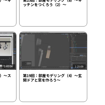
9）～キ
第23回：部屋モデリング（8）～キ
ッチンをつくろう（2）～
1:45:04
1:25:09
5）～ス
第19回：部屋モデリング（4）～玄
関ドアと窓を作ろう～