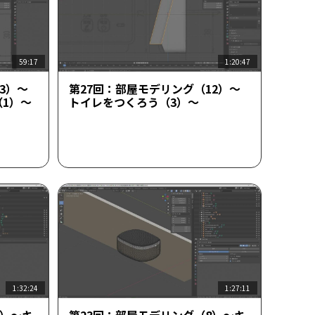
59:17
1:20:47
3）～
第27回：部屋モデリング（12）～
1）～
トイレをつくろう（3）～
1:32:24
1:27:11