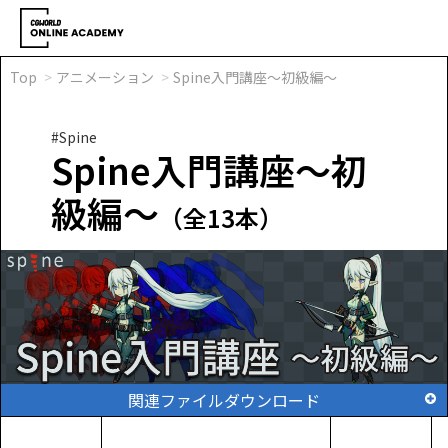
Top
アニメーション
Spine入門講座～初級編～
#Spine
Spine入門講座～初
級編～
（全13本）
関連ファイルダウンロード