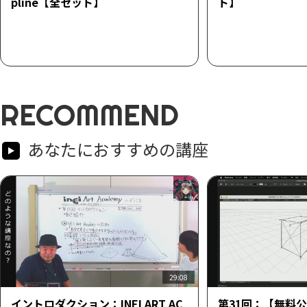
pline【全セット】
ト】
RECOMMEND
あなたにおすすめの講座
29:08
イントロダクション：INEI ART AC
第31回：【無料