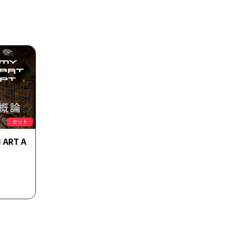
セット
ART A