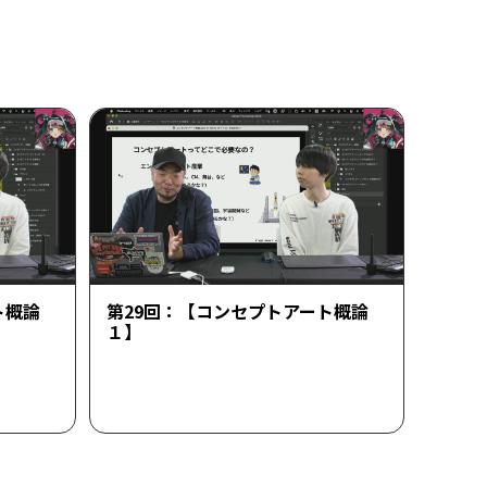
ト概論
第29回：【コンセプトアート概論
１】