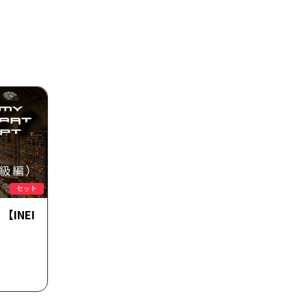
セット
INEI