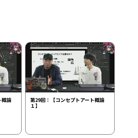
ト概論
第29回：【コンセプトアート概論
１】