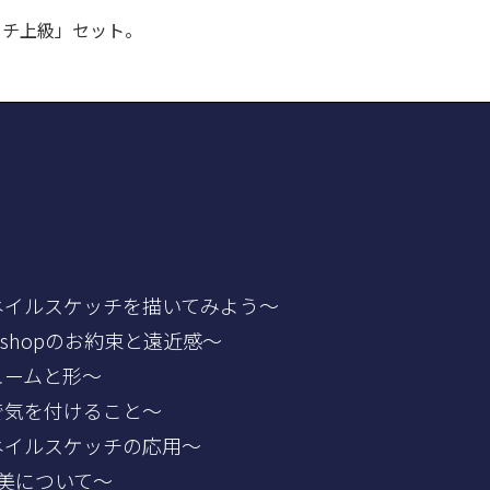
ッチ上級」セット。
ネイルスケッチを描いてみよう～
oshopのお約束と遠近感～
ュームと形～
で気を付けること～
ネイルスケッチの応用～
能美について～