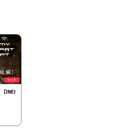
セット
INEI