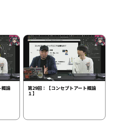
ト概論
第29回：【コンセプトアート概論
１】