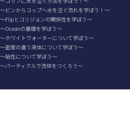
） ～コップに水を注ぐ方法を学ぼう！～
） ～ビンからコップへ水を注ぐ流れを学ぼう！～
 ～Flipとコリジョンの関係性を学ぼう～
～Oceanの基礎を学ぼう～
） ～ホワイトウォーターについて学ぼう～
） ～密度の違う液体について学ぼう～
 ～粘性について学ぼう～
 ～パーティクルで流体をつくろう～