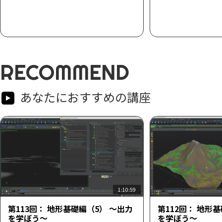
RECOMMEND
あなたにおすすめの講座
1:10:59
第113回： 地形基礎編（5） ～出力
第112回： 地形
を学ぼう～
を学ぼう～