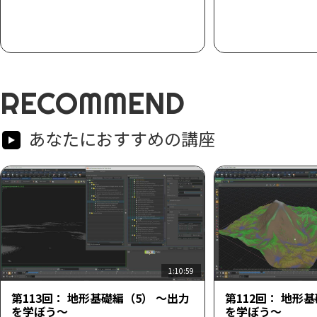
RECOMMEND
あなたにおすすめの講座
1:10:59
第113回： 地形基礎編（5） ～出力
第112回： 地形
を学ぼう～
を学ぼう～