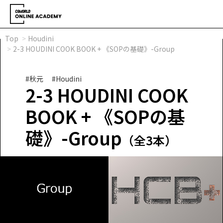
Top
Houdini
2-3 HOUDINI COOK BOOK + 《SOPの基礎》-Group
#秋元
#Houdini
2-3 HOUDINI COOK
BOOK + 《SOPの基
礎》-Group
（全3本）