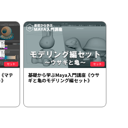
セット
セット
座《マテ
基礎から学ぶMaya入門講座《ウサ
ト》
ギと亀のモデリング編セット》