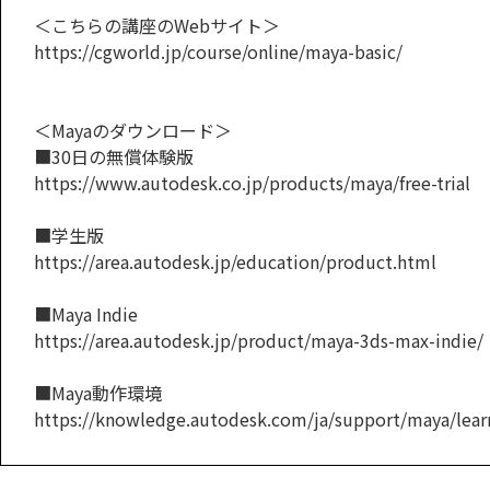
＜こちらの講座のWebサイト＞
https://cgworld.jp/course/online/maya-basic/
＜Mayaのダウンロード＞
■30日の無償体験版
https://www.autodesk.co.jp/products/maya/free-trial
■学生版
https://area.autodesk.jp/education/product.html
■Maya Indie
https://area.autodesk.jp/product/maya-3ds-max-indie/
■Maya動作環境
https://knowledge.autodesk.com/ja/support/maya/learn