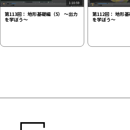
1:10:59
第113回： 地形基礎編（5） ～出力
第112回： 地形
を学ぼう～
を学ぼう～