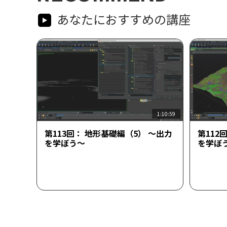
あなたにおすすめの講座
1:10:59
第113回： 地形基礎編（5） ～出力
第112
を学ぼう～
を学ぼ