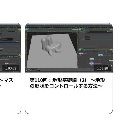
1:03:22
1:02:28
 ～マス
第110回：地形基礎編（2） ～地形
～
の形状をコントロールする方法～