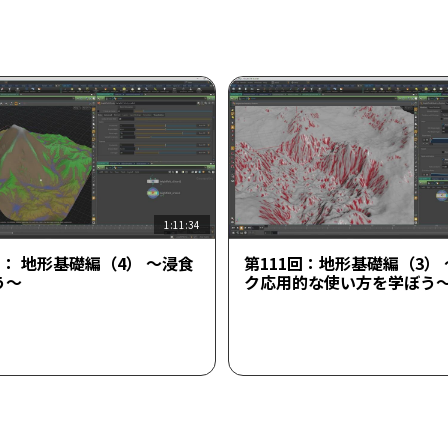
1:11:34
回： 地形基礎編（4） ～浸食
第111回：地形基礎編（3）
う～
ク応用的な使い方を学ぼう