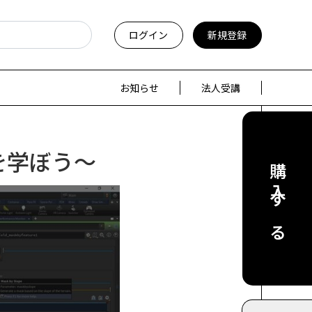
ログイン
新規登録
お知らせ
法人受講
を学ぼう～
購入する