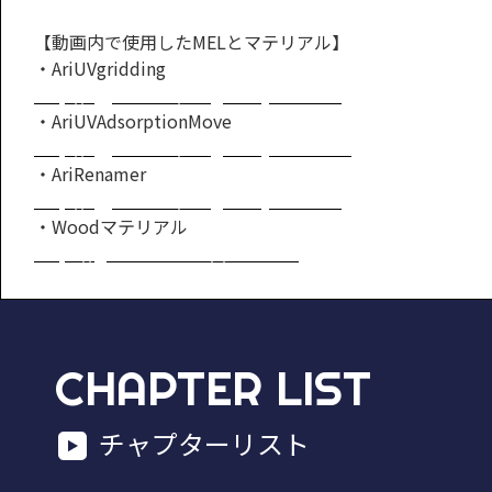
【動画内で使用したMELとマテリアル】
・AriUVgridding
http://cgjishu.net/blog-entry-58.html
・AriUVAdsorptionMove
http://cgjishu.net/blog-entry-152.html
・AriRenamer
http://cgjishu.net/blog-entry-42.html
・Woodマテリアル
https://gumroad.com/l/PcWXd
CHAPTER LIST
チャプターリスト