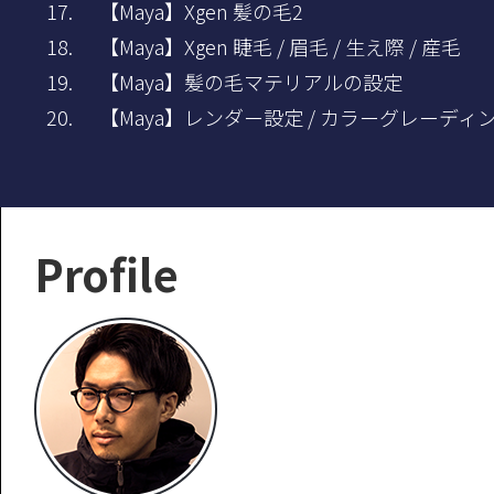
【Maya】Xgen 髪の毛2
【Maya】Xgen 睫毛 / 眉毛 / 生え際 / 産毛
【Maya】髪の毛マテリアルの設定
【Maya】レンダー設定 / カラーグレーディ
Profile