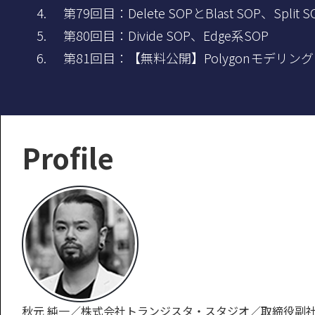
第79回目：Delete SOPとBlast SOP、Split 
第80回目：Divide SOP、Edge系SOP
第81回目：【無料公開】Polygonモデリング
Profile
秋元 純一／株式会社トランジスタ・スタジオ／取締役副