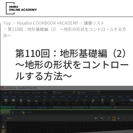
Top
Houdini COOKBOOK +ACADEMY
講義リスト
第110回：地形基礎編（2） ～地形の形状をコントロールする方
法～
第110回：地形基礎編（2）
～地形の形状をコントロー
ルする方法～