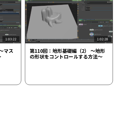
1:03:22
1:02:28
 ～マス
第110回：地形基礎編（2） ～地形
～
の形状をコントロールする方法～