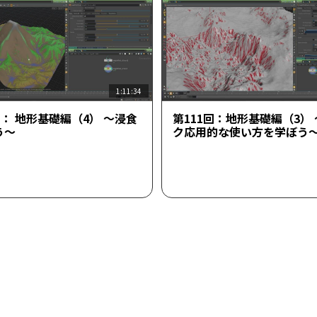
1:11:34
回： 地形基礎編（4） ～浸食
第111回：地形基礎編（3）
う～
ク応用的な使い方を学ぼう