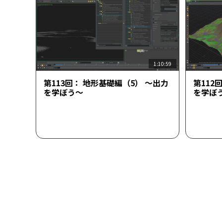
1:10:59
第113回： 地形基礎編（5） ～出力
第112
を学ぼう～
を学ぼ