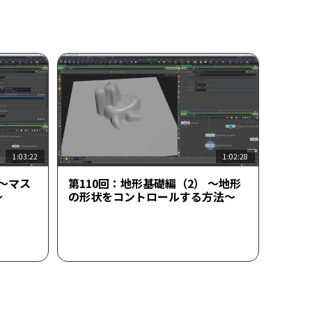
1:03:22
1:02:28
 ～マス
第110回：地形基礎編（2） ～地形
～
の形状をコントロールする方法～