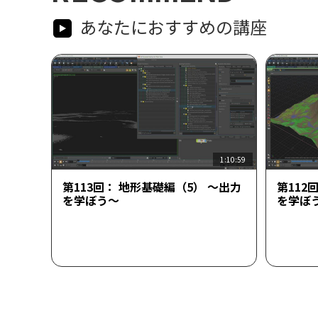
あなたにおすすめの講座
1:10:59
第113回： 地形基礎編（5） ～出力
第112
を学ぼう～
を学ぼ