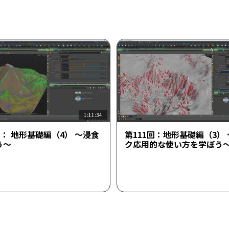
1:11:34
回： 地形基礎編（4） ～浸食
第111回：地形基礎編（3）
う～
ク応用的な使い方を学ぼう