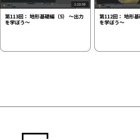
1:10:59
第113回： 地形基礎編（5） ～出力
第112回： 地形
を学ぼう～
を学ぼう～