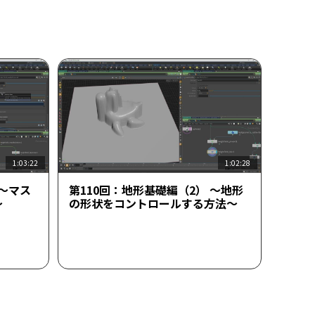
1:03:22
1:02:28
 ～マス
第110回：地形基礎編（2） ～地形
～
の形状をコントロールする方法～