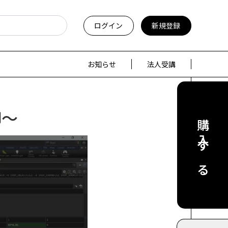
ログイン
新規登録
お知らせ
法人受講
御～
購入する