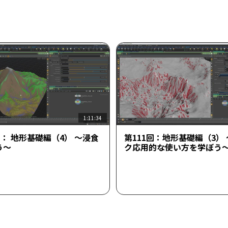
1:11:34
回： 地形基礎編（4） ～浸食
第111回：地形基礎編（3）
う～
ク応用的な使い方を学ぼう