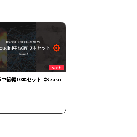
セット
ini中級編10本セット《Seaso