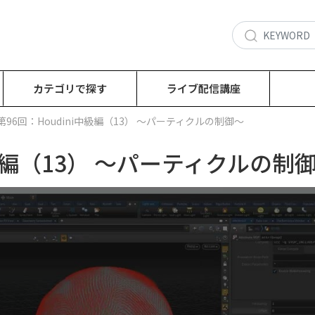
カテゴリで探す
ライブ配信講座
第96回：Houdini中級編（13） ～パーティクルの制御～
中級編（13） ～パーティクルの制