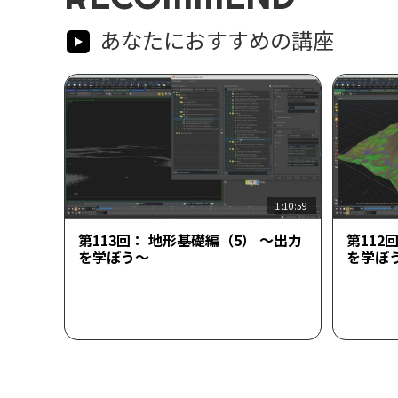
あなたにおすすめの講座
1:10:59
第113回： 地形基礎編（5） ～出力
第112
を学ぼう～
を学ぼ