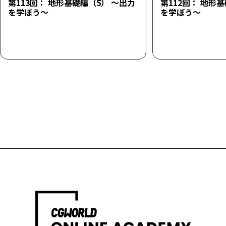
第113回： 地形基礎編（5） ～出力
第112回： 地形
を学ぼう～
を学ぼう～