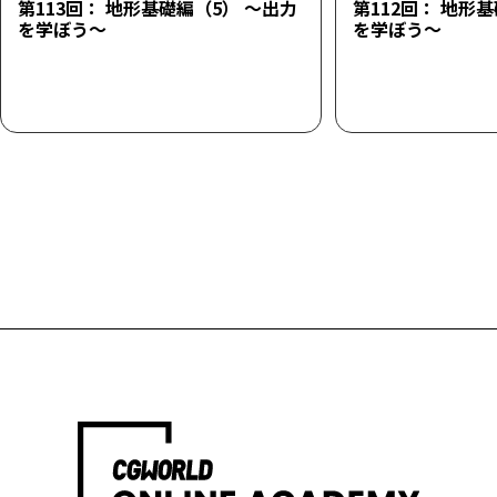
第113回： 地形基礎編（5） ～出力
第112回： 地形
を学ぼう～
を学ぼう～