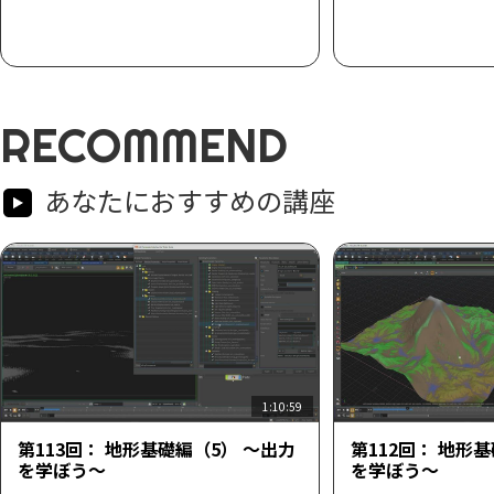
RECOMMEND
あなたにおすすめの講座
1:10:59
第113回： 地形基礎編（5） ～出力
第112回： 地形
を学ぼう～
を学ぼう～