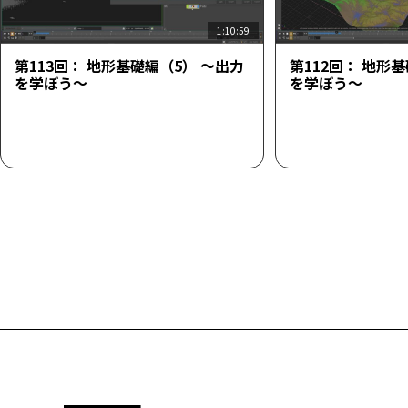
1:10:59
第113回： 地形基礎編（5） ～出力
第112回： 地形
を学ぼう～
を学ぼう～