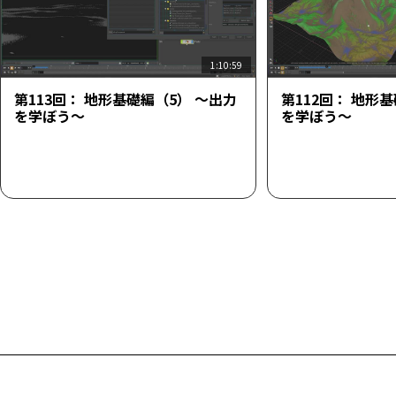
1:10:59
第113回： 地形基礎編（5） ～出力
第112回： 地形
を学ぼう～
を学ぼう～