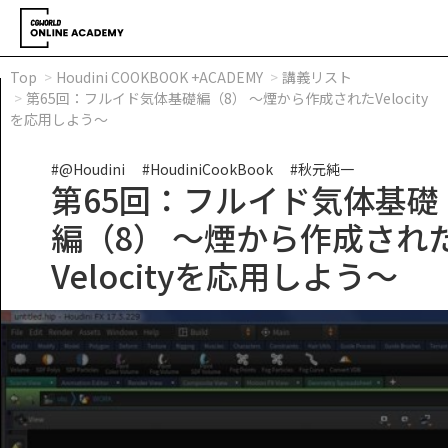
Top
Houdini COOKBOOK +ACADEMY
講義リスト
第65回：フルイド気体基礎編（8） ～煙から作成されたVelocity
を応用しよう～
#@Houdini
#HoudiniCookBook
#秋元純一
第65回：フルイド気体基礎
編（8） ～煙から作成され
Velocityを応用しよう～