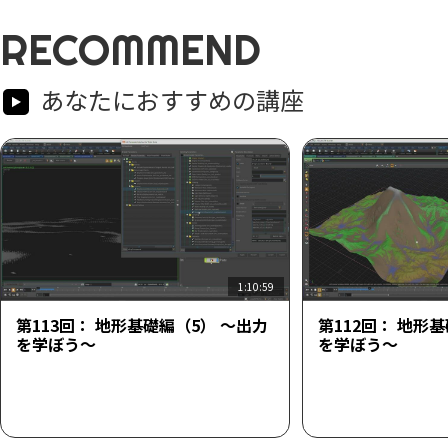
RECOMMEND
あなたにおすすめの講座
1:10:59
第113回： 地形基礎編（5） ～出力
第112回： 地形
を学ぼう～
を学ぼう～