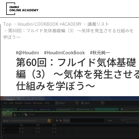
Top
Houdini COOKBOOK +ACADEMY
講義リスト
第60回：フルイド気体基礎編（3） ～気体を発生させる仕組みを
学ぼう～
#@Houdini
#HoudiniCookBook
#秋元純一
第60回：フルイド気体基礎
編（3） ～気体を発生させ
仕組みを学ぼう～