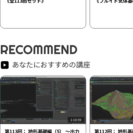
《全113回セット》
《フルイド気体基
RECOMMEND
あなたにおすすめの講座
1:10:59
第113回： 地形基礎編（5） ～出力
第112回： 地形