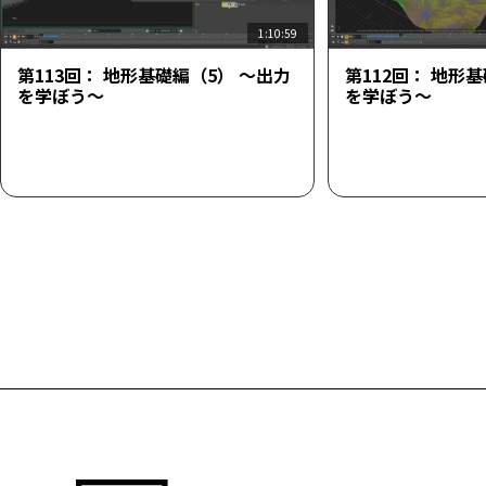
1:10:59
第113回： 地形基礎編（5） ～出力
第112回： 地形
を学ぼう～
を学ぼう～