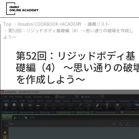
Top
Houdini COOKBOOK +ACADEMY
講義リスト
第52回：リジッドボディ基礎編（4） ～思い通りの破壊を作成し
よう～
第52回：リジッドボディ基
礎編（4） ～思い通りの破
を作成しよう～