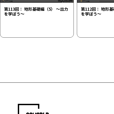
第113回： 地形基礎編（5） ～出力
第112回： 地形
を学ぼう～
を学ぼう～