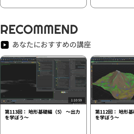
RECOMMEND
あなたにおすすめの講座
1:10:59
第113回： 地形基礎編（5） ～出力
第112回： 地形
を学ぼう～
を学ぼう～