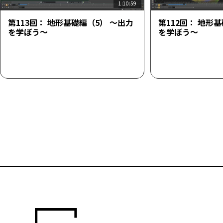
1:10:59
第113回： 地形基礎編（5） ～出力
第112回： 地形
を学ぼう～
を学ぼう～