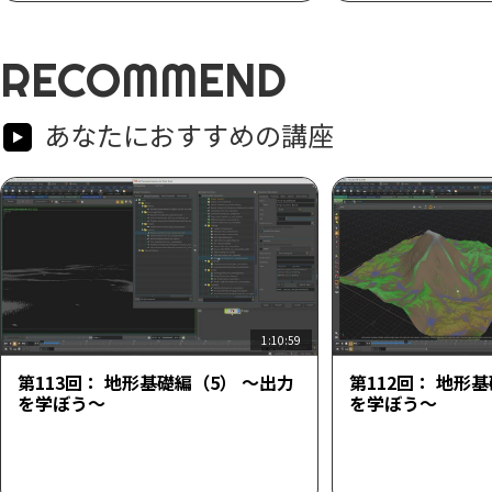
RECOMMEND
あなたにおすすめの講座
1:10:59
第113回： 地形基礎編（5） ～出力
第112回： 地形
を学ぼう～
を学ぼう～