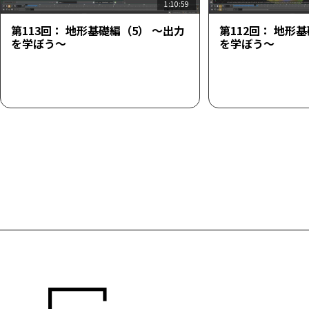
1:10:59
第113回： 地形基礎編（5） ～出力
第112回： 地形
を学ぼう～
を学ぼう～