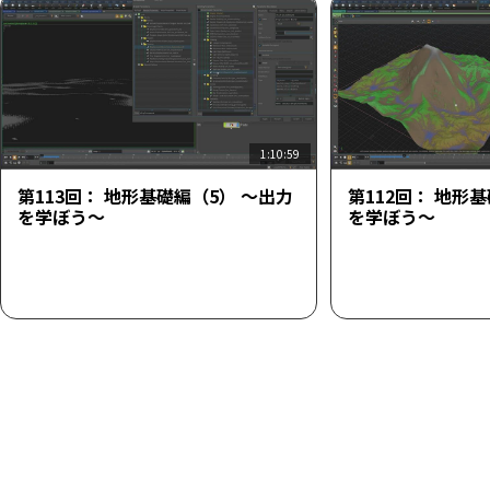
1:10:59
第113回： 地形基礎編（5） ～出力
第112回： 地形
を学ぼう～
を学ぼう～